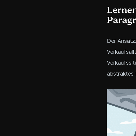
Lernen
Parag
Der Ansatz:
Verkaufsall
Verkaufssit
abstraktes 