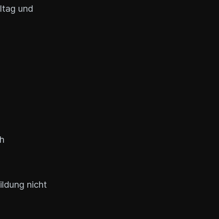
lltag und
ch
ildung nicht