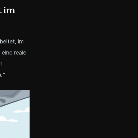
t im
beitet, im
 eine reale
n
.”