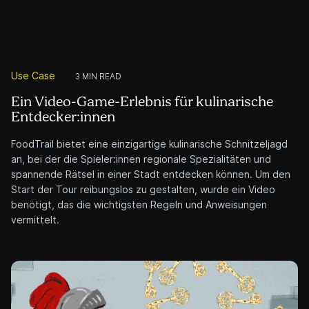
Use Case
3 MIN READ
Wenn das Mittelalter auf Cyber Security trifft
– Ein E-Learning für advact
Cyber Security ist ein zentrales Thema für Unternehmen,
doch häufig wird es nicht ernst genug genommen. Doch wie
macht man ein so ernstes Thema interessant und
einprägsam? Die Antwort liegt in einer überraschenden
Verbindung zum Mittelalter.