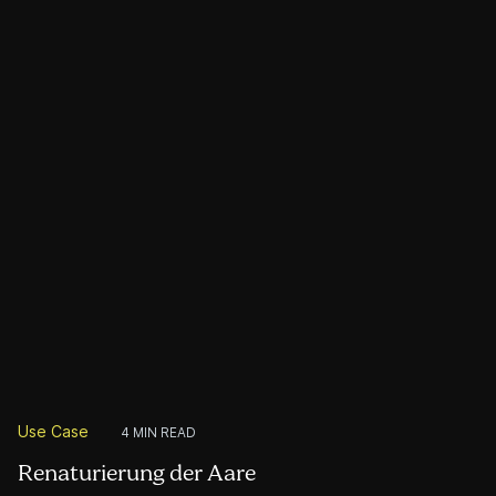
und Lebensräume verloren gingen. Doch gezielte
Renaturierungsmassnahmen wie Kiesschüttungen und
Geschiebedurchleitungen können helfen, diese wertvollen
Ökosysteme wiederherzustellen. Die Herausforderung
bestand darin, diese komplexen ökologischen Prozesse leicht
verständlich und visuell ansprechend darzustellen – und
dabei ein breites Publikum zu erreichen, ohne in Fachsprache
abzudriften.