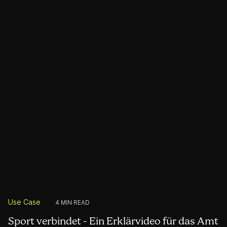
Integration und Inklusion verständlich? Und wie motiviert man
Sportvereine, inklusive Angebote zu schaffen? Das Amt für
Sport und Gesundheitsförderung Zug hat sich dieser
Herausforderung gestellt – mit einem einzigartigen
Erklärvideo, das durch kreative Visualisierungen und
emotionale Botschaften begeistert.