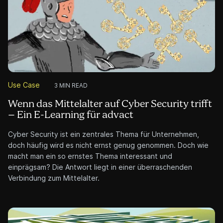
Cleverclip
5 MIN READ
Innovation im Brandschutz
Die
Gebäudeversicherung Bern
stellt beim Swiss Insurance
Innovation Award 2024 ihr neues Projekt AI4Fire vor – eine KI-
basierte Technologie, die die Brandschutzplanung
revolutioniert. Um die innovative Lösung zu präsentieren,
benötigten sie ein prägnantes, einminütiges
Erklärvideo
, das
die Kernfunktionen und Vorteile von AI4Fire verständlich
vermittelt.