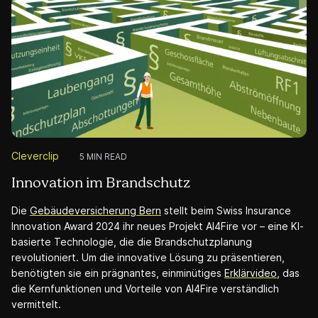
Use Case
5 MIN READ
Strom sparen leicht gemacht
Um Schweizer Haushalte für einen bewussteren Umgang mit
Strom zu begeistern, haben wir ein dynamisches Teaser-
Video für die Stromspar-Challenge von EnergieSchweiz, dem
VSE und dem WWF entwickelt. Der kurze Clip bringt die
Kernaussage auf den Punkt und animiert die Zuschauer zur
Teilnahme an der dreijährigen Challenge. Das Video zeigt,
dass Energie sparen nicht kompliziert sein muss, sondern