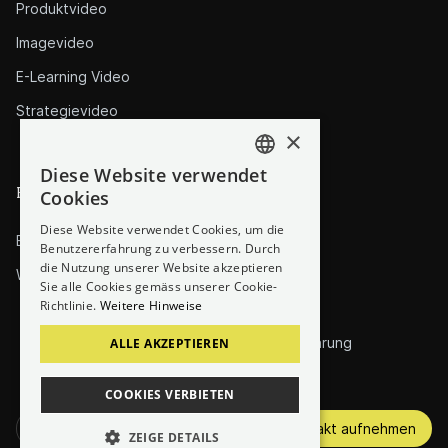
Produktvideo
Imagevideo
E-Learning Video
Strategievideo
×
Diese Website verwendet
GERMAN
Ressourcen
Unternehmen
Cookies
ENGLISH
Diese Website verwendet Cookies, um die
Blog
Über uns
Benutzererfahrung zu verbessern. Durch
die Nutzung unserer Website akzeptieren
Whitepapers
Jobs
Sie alle Cookies gemäss unserer Cookie-
Richtlinie.
Weitere Hinweise
Impressum
Datenschutzerklärung
ALLE AKZEPTIEREN
COOKIES VERBIETEN
Kontakt aufnehmen
DE
EN
ZEIGE DETAILS