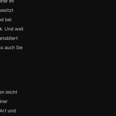
nner im
besitzt
nd bei
ik. Und weil
etabliert
ass auch Sie
en leicht
iner
 Art und