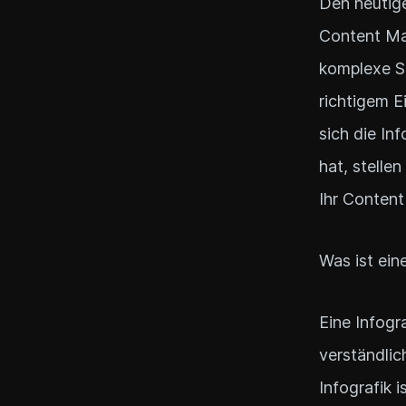
Den heutige
Content Mar
komplexe Sa
richtigem E
sich die In
hat, stellen
Ihr Conten
Was ist ein
Eine Infogr
verständlic
Infografik 