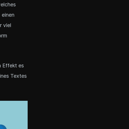
welches
 einen
 viel
orm
 Effekt es
eines Textes