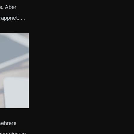
e. Aber
ewappnet… .
mehrere
 gemeinsam