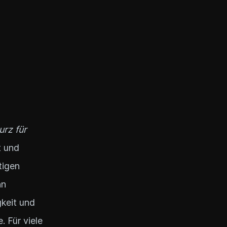
urz für
t und
tigen
nn
gkeit und
. Für viele