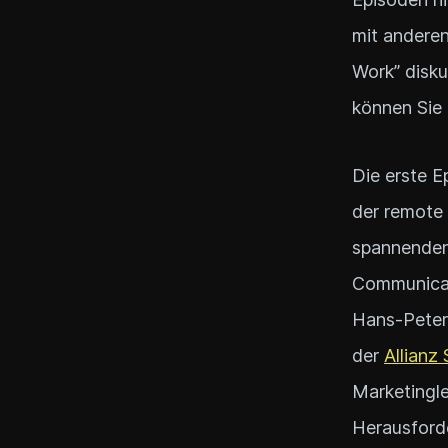
mit andere
Work” disku
können Sie
Die erste E
der remote
spannenden
Communicat
Hans-Peter
der
Allianz
Marketingl
Herausford