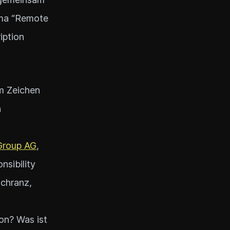
ema “Remote
iption
im Zeichen
n
roup AG
,
sibility
chranz,
on? Was ist