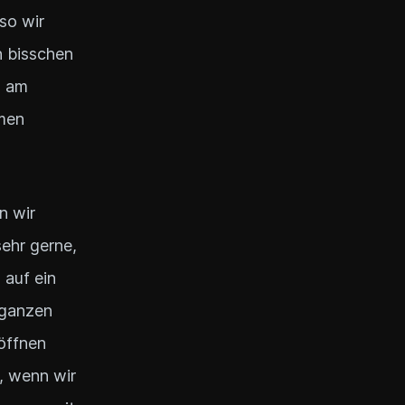
so wir
n bisschen
g am
emen
n wir
ehr gerne,
auf ein
 ganzen
 öffnen
, wenn wir