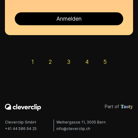
1
2
3
4
5
Part of
Cleverclip GmbH
Weihergasse 11, 3005 Bern
+41 44 586 94 25
info@cleverclip.ch